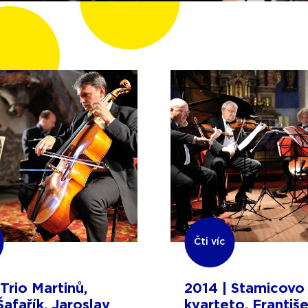
Čti víc
 Trio Martinů,
2014 | Stamicovo
Šafařík, Jaroslav
kvarteto, Františ