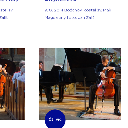
stel sv.
9. 8. 2014 Božanov, kostel sv. Máří
áliš
Magdalény foto: Jan Záliš
Čti víc