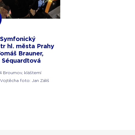
 Symfonický
tr hl. města Prahy
omáš Brauner,
 Séquardtová
14 Broumov, klášterní
 Vojtěcha foto: Jan Záliš