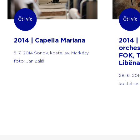
Čti víc
Čti víc
2014 | Capella Mariana
2014 |
orches
5. 7. 2014 Šonov, kostel sv. Markéty
FOK, T
foto: Jan Záliš
Liběna
28. 6. 20
kostel sv.