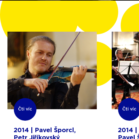
Čti víc
Čti víc
2014 | Pavel Šporcl,
2014 |
Petr Jiříkovský
Pavel 