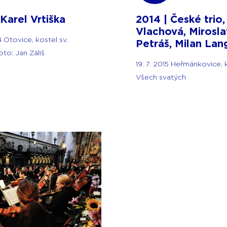
 Karel Vrtiška
2014 | České trio
Vlachová, Mirosla
4 Otovice, kostel sv.
Petráš, Milan Lan
to: Jan Záliš
19. 7. 2015 Heřmánkovice, 
Všech svatých