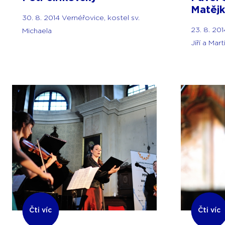
Matějk
30. 8. 2014 Vernéřovice, kostel sv.
23. 8. 201
Michaela
Jíří a Mar
Čti víc
Čti víc