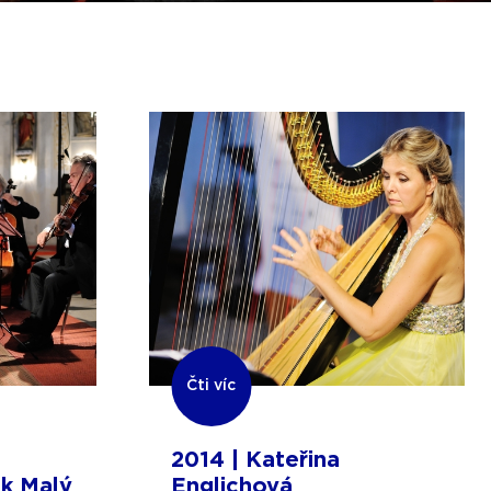
Čti víc
2014 | Kateřina
ek Malý
Englichová