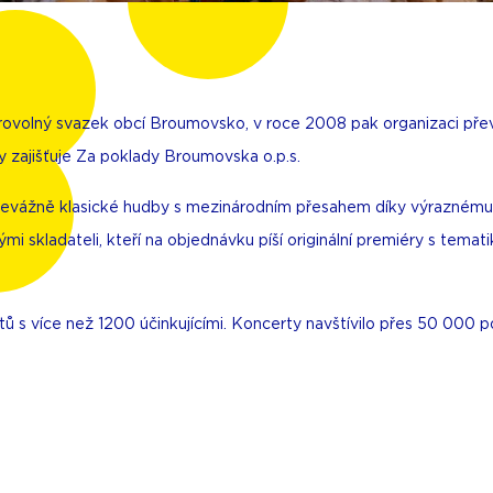
obrovolný svazek obcí Broumovsko, v roce 2008 pak organizaci př
y zajišťuje Za poklady Broumovska o.p.s.
l převážně klasické hudby s mezinárodním přesahem díky výrazném
skladateli, kteří na objednávku píší originální premiéry s tematik
ů s více než 1200 účinkujícími. Koncerty navštívilo přes 50 000 p