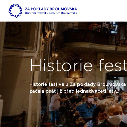
Historie fes
Historie festivalu Za poklady Broumovska
začala psát již před jednadvaceti lety...