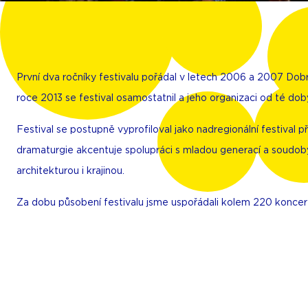
​První dva ročníky festivalu pořádal v letech 2006 a 2007 D
roce 2013 se festival osamostatnil a jeho organizaci od té dob
Festival se postupně vyprofiloval jako nadregionální festiva
dramaturgie akcentuje spolupráci s mladou generací a soudobými 
architekturou i krajinou.
Za dobu působení festivalu jsme uspořádali kolem 220 koncert