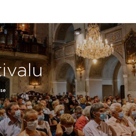
tivalu
 se