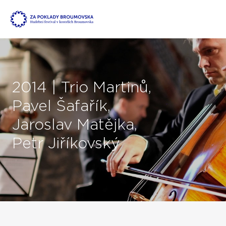
2014 | Trio Martinů,
Pavel Šafařík,
Jaroslav Matějka,
Petr Jiříkovský