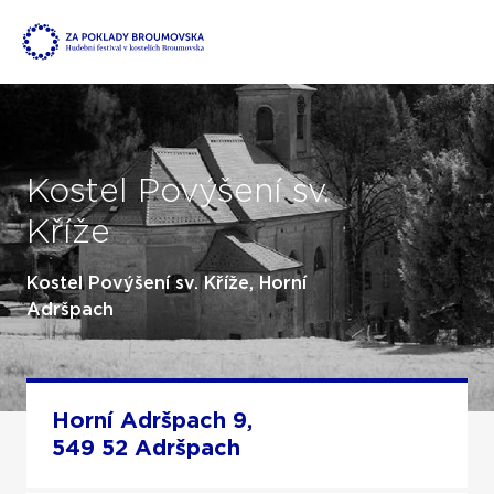
Kostel Povýšení sv.
Kříže
Kostel Povýšení sv. Kříže, Horní
Adršpach
Horní Adršpach 9,
549 52 Adršpach