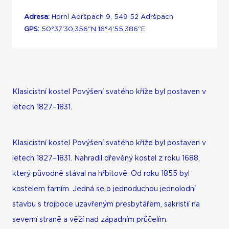
Adresa:
Horní Adršpach 9, 549 52 Adršpach
GPS:
50°37'30,356"N 16°4'55,386"E
Klasicistní kostel Povýšení svatého kříže byl postaven v
letech 1827–1831.
Klasicistní kostel Povýšení svatého kříže byl postaven v
letech 1827–1831. Nahradil dřevěný kostel z roku 1688,
který původně stával na hřbitově. Od roku 1855 byl
kostelem farním. Jedná se o jednoduchou jednolodní
stavbu s trojboce uzavřeným presbytářem, sakristií na
severní straně a věží nad západním průčelím.