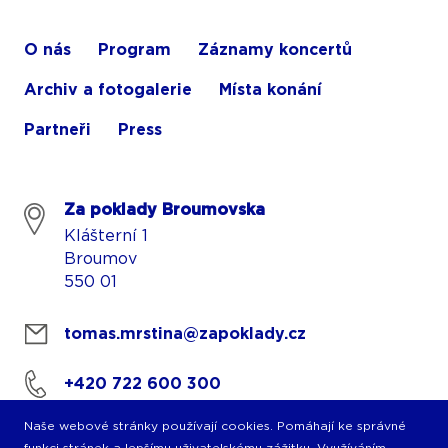
O nás
Program
Záznamy koncertů
Archiv a fotogalerie
Místa konání
Partneři
Press
Za poklady Broumovska
Klášterní 1
Broumov
550 01
tomas.mrstina@zapoklady.cz
+420 722 600 300
Naše webové stránky používají cookies. Pomáhají ke správné