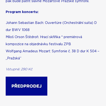
pak bude patřit slavné Mozartově Pražské symfonii.
Program koncertu:
Johann Sebastian Bach
: Ouvertüre (Orchestrální suita) D
dur BWV 1068
Miloš Orson Štědroň: Hrací skříňka * premiérová
kompozice na objednávku festivalu ZPB
Wolfgang Amadeus Mozart: Symfonie č. 38 D dur K 504 –
„Pražská“
Vstupné: 290 Kč