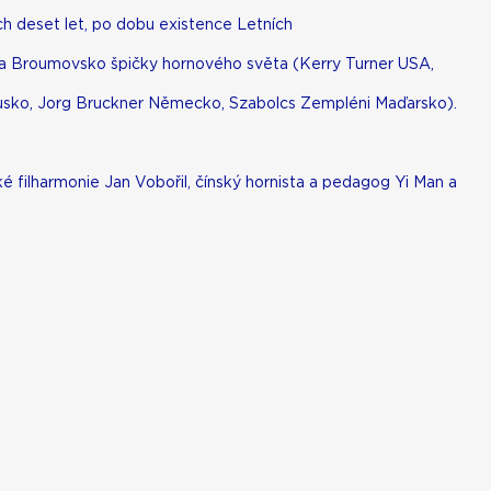
ch deset let, po dobu existence Letních
ží na Broumovsko špičky hornového světa (Kerry Turner USA,
kousko, Jorg Bruckner Německo, Szabolcs Zempléni Maďarsko).
é filharmonie Jan Vobořil, čínský hornista a pedagog Yi Man a