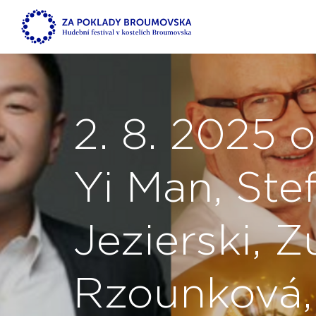
2. 8. 2025 
Yi Man, Ste
Jezierski, 
Rzounková, 