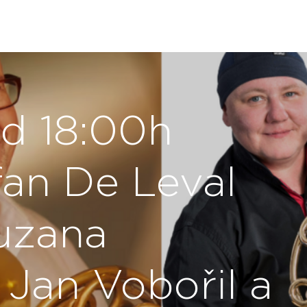
od 18:00h
fan De Leval
Zuzana
Jan Vobořil a