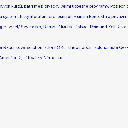
nových kurzů, patří mezi divácky velmi úspěšné programy. Poslední
 systematicky literaturu pro lesní roh v širším kontextu a přivá
rger Izrael/ Švýcarsko, Dariusz Mikulski Polsko, Raimund Zell Ra
a Rzounková, sólohornistka FOKu, kterou doplní sólohornista Česk
Američan žijící trvale v Německu.