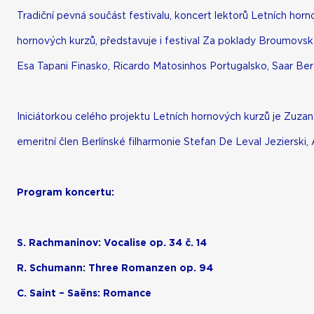
Tradiční pevná součást festivalu, koncert lektorů Letních hor
hornových kurzů, představuje i festival Za poklady Broumovska
Esa Tapani Finasko, Ricardo Matosinhos Portugalsko, Saar Be
Iniciátorkou celého projektu Letních hornových kurzů je Zuzan
emeritní člen Berlínské filharmonie Stefan De Leval Jezierski, 
Program koncertu:
S. Rachmaninov: Vocalise op. 34 č. 14
R. Schumann: Three Romanzen op. 94
C. Saint – Saëns: Romance