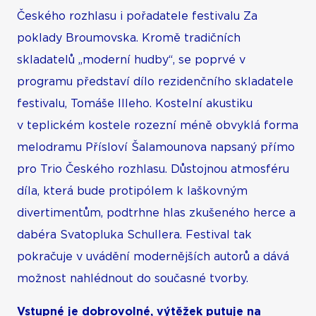
Českého rozhlasu i pořadatele festivalu Za
poklady Broumovska. Kromě tradičních
skladatelů „moderní hudby“, se poprvé v
programu představí dílo rezidenčního skladatele
festivalu, Tomáše Illeho. Kostelní akustiku
v teplickém kostele rozezní méně obvyklá forma
melodramu Přísloví Šalamounova napsaný přímo
pro Trio Českého rozhlasu. Důstojnou atmosféru
díla, která bude protipólem k laškovným
divertimentům, podtrhne hlas zkušeného herce a
dabéra Svatopluka Schullera. Festival tak
pokračuje v uvádění modernějších autorů a dává
možnost nahlédnout do současné tvorby.
Vstupné je dobrovolné, výtěžek putuje na