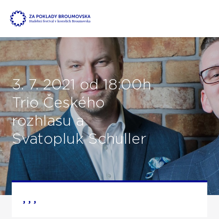
3. 7. 2021 od 18:00h
Trio Českého
rozhlasu a
Svatopluk Schuller
, , ,