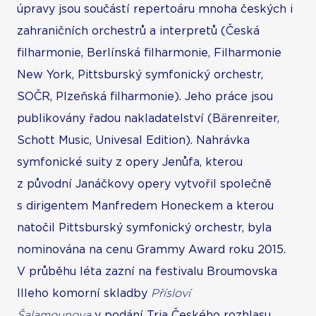
úpravy jsou součástí repertoáru mnoha českých i
zahraničních orchestrů a interpretů (Česká
filharmonie, Berlínská filharmonie, Filharmonie
New York, Pittsburský symfonický orchestr,
SOČR, Plzeňská filharmonie). Jeho práce jsou
publikovány řadou nakladatelství (Bärenreiter,
Schott Music, Univesal Edition). Nahrávka
symfonické suity z opery Jenůfa, kterou
z původní Janáčkovy opery vytvořil společně
s dirigentem Manfredem Honeckem a kterou
natočil Pittsburský symfonický orchestr, byla
nominována na cenu Grammy Award roku 2015.
V průběhu léta zazní na festivalu Broumovska
Illeho komorní skladby
Přísloví
Šalamounova
v podání Tria Českého rozhlasu,