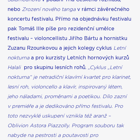
nebo
Zrození nového tanga
v rámci závěrečného
koncertu festivalu. Přímo na objednávku festivalu
pak Tomáš Ille píše pro rezidenční umělce
festivalu – violoncellistu Jiřího Bártu a hornistku
Zuzanu Rzounkovou a jejich kolegy cyklus
Letní
nokturna
a pro kurzisty Letních hornových kurzů
Halali
pro skupinu lesních rohů.
„Cyklus „Letní
nokturna“ je netradiční klavírní kvartet pro klarinet,
lesní roh, violoncello a klavír, inspirovaný létem,
jeho náladami, proměnami a poetikou. Dílo zazní
v premiéře a je dedikováno přímo festivalu. Pro
toto nezvyklé uskupení vznikla též aranž –
Oblivion Astora Piazzolly. Program souboru tak
nabyde na pestrosti a poutavosti pro