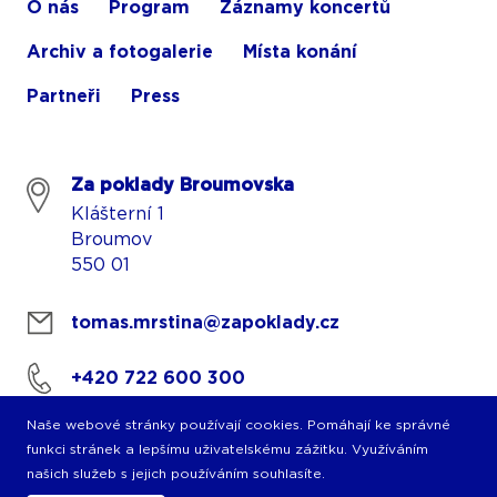
O nás
Program
Záznamy koncertů
Archiv a fotogalerie
Místa konání
Partneři
Press
Za poklady Broumovska
Klášterní 1
Broumov
550 01
tomas.mrstina@zapoklady.cz
+420 722 600 300
Naše webové stránky používají cookies. Pomáhají ke správné
funkci stránek a lepšímu uživatelskému zážitku. Využíváním
našich služeb s jejich používáním souhlasíte.