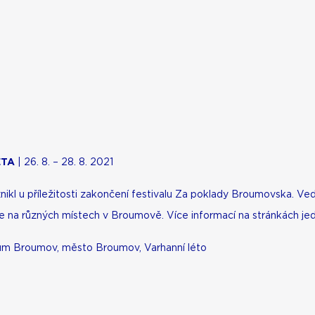
ÉTA
|
26. 8. – 28. 8. 2021
vznikl u příležitosti zakončení festivalu Za poklady Broumovska. Ve
e na r
ůzných místech v Broumově.
Více informací na stránkách jedn
rum Broumov, město Broumov, Varhanní léto