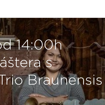
 od 14:00h
áštera s
Trio Braunensis