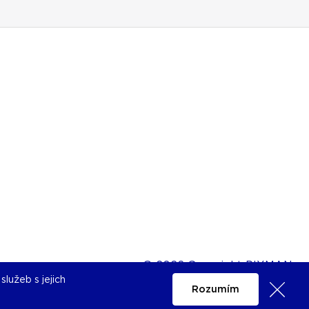
© 2026 Copyright PIXMAN
lužeb s jejich
Rozumím