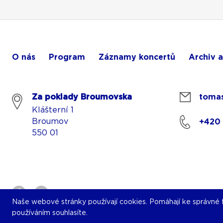
O nás
Program
Záznamy koncertů
Archiv a
Za poklady Broumovska
tomas
Klášterní 1
Broumov
+420
550 01
Naše webové stránky používají cookies. Pomáhají ke správné fu
používáním souhlasíte.