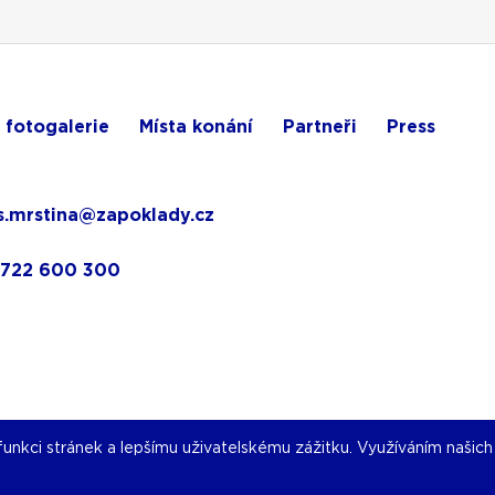
 fotogalerie
Místa konání
Partneři
Press
.mrstina@zapoklady.cz
 722 600 300
nkci stránek a lepšímu uživatelskému zážitku. Využíváním našich s