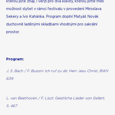
kterou jistě znají, i verzi pro dva klavíry, kterou jsme měli
možnost slyšet v rámci festivalu v provedení Miroslava
Sekery a Ivo Kahánka. Program doplní Matyáš Novák
duchovně laděnými skladbami vhodnými pro sakrální
prostor.
Program:
J. S. Bach / F. Busoni: Ich ruf zu dir, Herr Jesu Christ, BWV
639
L. van Beethoven / F. Liszt: Geistliche Lieder von Gellert,
S. 467