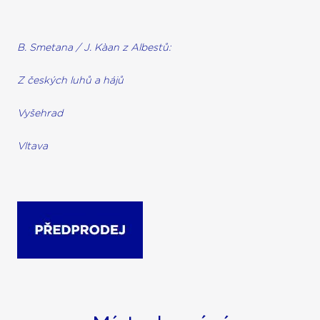
B. Smetana / J. Kàan z Albestů:
Z českých luhů a hájů
Vyšehrad
Vltava