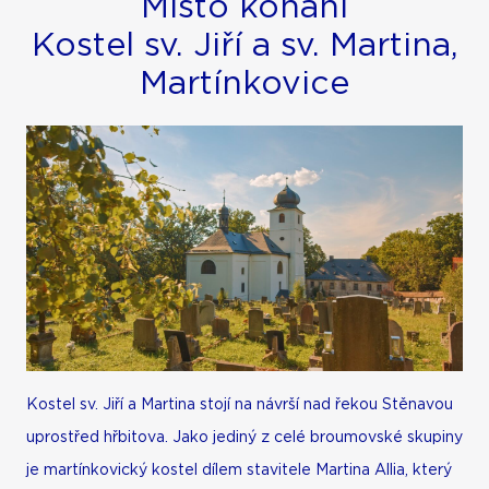
Místo konání
Kostel sv. Jiří a sv. Martina,
Martínkovice
Kostel sv. Jiří a Martina stojí na návrší nad řekou Stěnavou
uprostřed hřbitova. Jako jediný z celé broumovské skupiny
je martínkovický kostel dílem stavitele Martina Allia, který