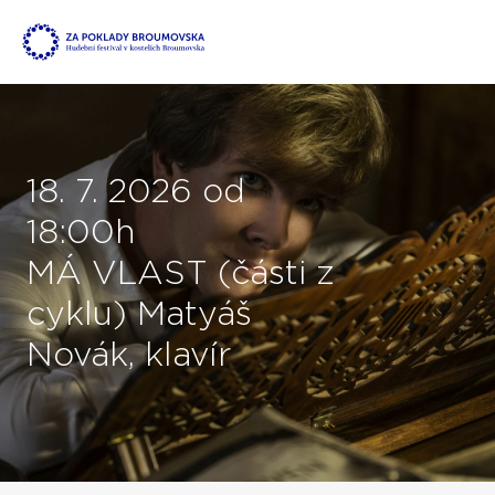
18. 7. 2026 od
18:00h
MÁ VLAST (části z
cyklu) Matyáš
Novák, klavír