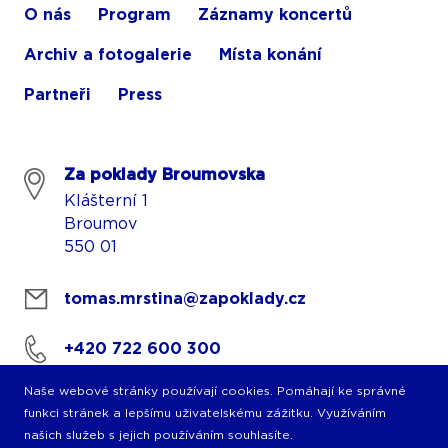
O nás
Program
Záznamy koncertů
Archiv a fotogalerie
Místa konání
Partneři
Press
Za poklady Broumovska
Klášterní 1
Broumov
550 01
tomas.mrstina@zapoklady.cz
+420 722 600 300
Naše webové stránky používají cookies. Pomáhají ke správné
funkci stránek a lepšímu uživatelskému zážitku. Využíváním
našich služeb s jejich používáním souhlasíte.