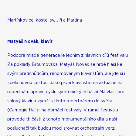
Martínkovice, kostel sv. Jiří a Martina
Matyáš Novák, klavír
Podpora mladé generace je jedním z hlavních cílů festivalu
Za poklady Broumovska. Matyáš Novák se hrdě hlásí ke
svým předchůdcům, renomovaným klavíristům, ale jde si i
zcela novou cestou. Jako první klavírista má aktuálně na
repertoáru úpravu cyklu symfonických básní Má vlast pro
sólový klavír a vyráží s tímto repertoárem do světa
(Carnegie Hall) i na domácí festivaly. V rámci festivalu
provede tři části z tohoto monumentálního díla a naši
posluchači tak budou moci srovnat orchestrální verzi,