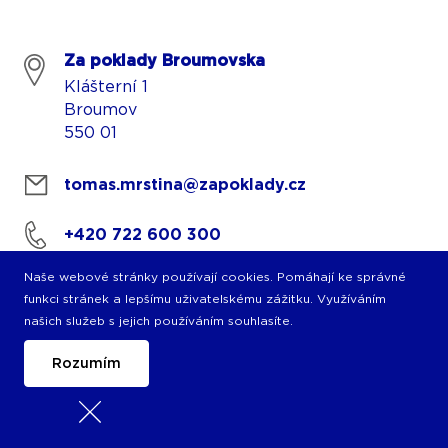
Za poklady Broumovska
Klášterní 1
Broumov
550 01
tomas.mrstina@zapoklady.cz
+420 722 600 300
Naše webové stránky používají cookies. Pomáhají ke správné
funkci stránek a lepšímu uživatelskému zážitku. Využíváním
našich služeb s jejich používáním souhlasíte.
Rozumím
© 2026 Copyright PIXMAN