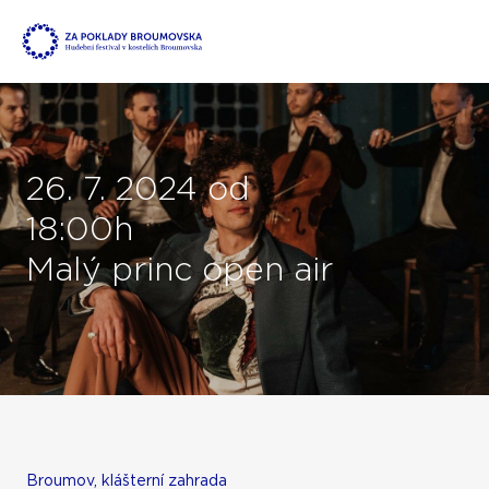
26. 7. 2024 od
18:00h
Malý princ open air
Broumov, klášterní zahrada