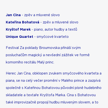
Jan Cina
- zpěv a mluvené slovo
Kateřina Bohatová
- zpěv a mluvené slovo
Kryštof Marek
- piano, autor hudby a textů
Unique Quartet
- smyčcové kvarteto
Festival Za poklady Broumovska přináší svým
posluchačům magický a nevšední zážitek ve formě
komorního recitálu Malý princ.
Herec Jan Cina, obklopen zvukem smyčcového kvarteta a
piana, se na celý večer promění v Malého prince a zazpívá
společně s Kateřinou Bohatovou původní písně hudebního
skladatele a textaře Kryštofa Marka. Cina s Bohatovou
také improvizačně propojí hudbu mluveným slovem, a to