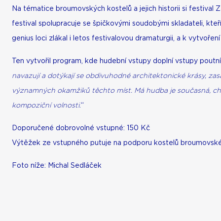
Na tématice broumovských kostelů a jejich historii si festival
festival spolupracuje se špičkovými soudobými skladateli, kte
genius loci zlákal i letos festivalovou dramaturgii, a k vytvoř
Ten vytvořil program, kde hudební vstupy doplní vstupy poutn
navazují a dotýkají se obdivuhodné architektonické krásy, zasa
významných okamžiků těchto míst. Má hudba je současná, chví
kompoziční volnosti
.“
Doporučené dobrovolné vstupné: 150 Kč
Výtěžek ze vstupného putuje na podporu kostelů broumovské
Foto níže: Michal Sedláček