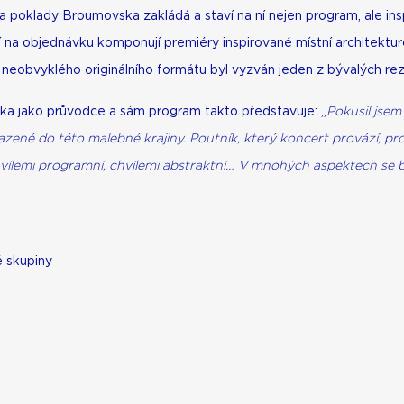
 Za poklady Broumovska zakládá a staví na ní nejen program, ale ins
ří na objednávku komponují premiéry inspirované místní architektu
ení neobvyklého originálního formátu byl vyzván jeden z bývalých rez
íka jako průvodce a sám program takto představuje: „
Pokusil jsem
zené do této malebné krajiny. Poutník, který koncert provází, pro
lemi programní, chvílemi abstraktní… V mnohých aspektech se bar
 skupiny