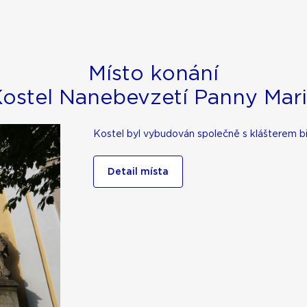
Místo konání
ostel Nanebevzetí Panny Mar
Kostel byl vybudován společně s klášterem b
Detail místa