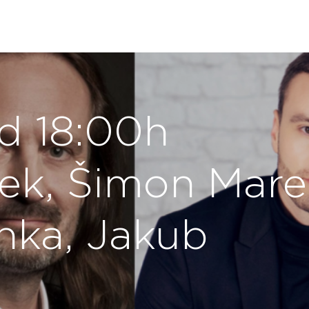
od 18:00h
ek, Šimon Mare
nka, Jakub