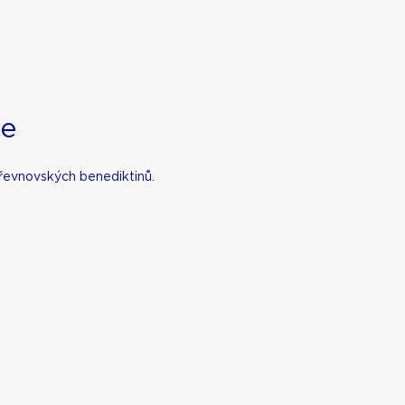
ie
řevnovských benediktinů.