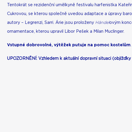
Tentokrát se rezidenční umělkyně festivalu harfenistka Kateř
Cukrovou, se kterou společně uvedou adaptace a úpravy barokn
autory – Legrenzi, Sarri. Árie jsou proloženy
Händel
ovým konce
ornamentace, kterou upravil Libor Pešek a Milan Muclinger.
Vstupné dobrovolné, výtěžek putuje na pomoc kostelům
.
UPOZORNĚNÍ: Vzhledem k aktuální dopravní situaci (objížďky