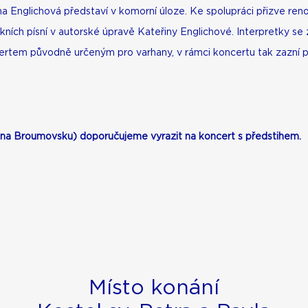
ina Englichová představí v komorní úloze. Ke spolupráci přizve r
ích písní v autorské úpravě Kateřiny Englichové. Interpretky se
rtem původně určeným pro varhany, v rámci koncertu tak zazní po
 na Broumovsku) doporučujeme vyrazit na koncert s předstihem.
Místo konání