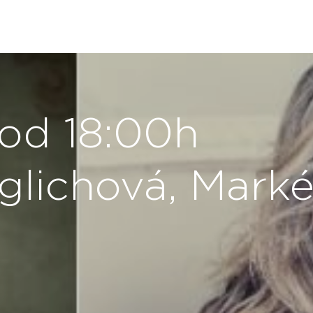
 od 18:00h
glichová, Marké