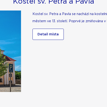
Kostel sv. Petra a Pavla
Kostel sv. Petra a Pavla se nachází na koste
městem ve 13. století. Poprvé je zmiňována v l
Detail místa