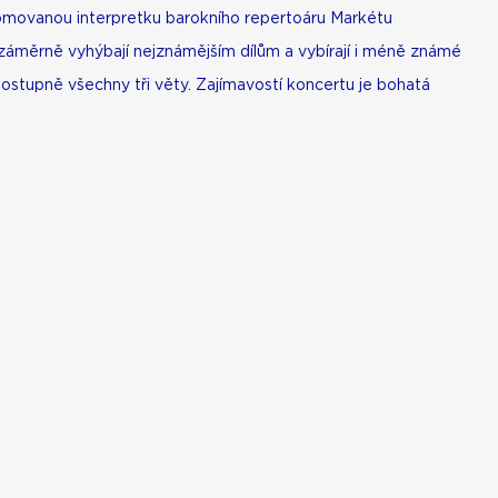
enomovanou interpretku barokního repertoáru Markétu
 záměrně vyhýbají nejznámějším dílům a vybírají i méně známé
stupně všechny tři věty. Zajímavostí koncertu je bohatá