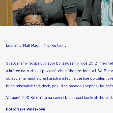
(USA)
kostel sv. Máří Magdalény, Božanov
Světoznámý gospelový sbor byl založen v roce 2012, hned téh
a krátce nato získal i pozvání tehdejšího prezidenta USA Ba
objevuje na mnoha prestižních místech a cestuje po celém svě
bude minimálně tajit dech, pokud se náhodou nepřidají ke zpěv
Vstupné: 290 Kč (místa na sezení bez určení konkrétního sed
Foto: Sára Valášková