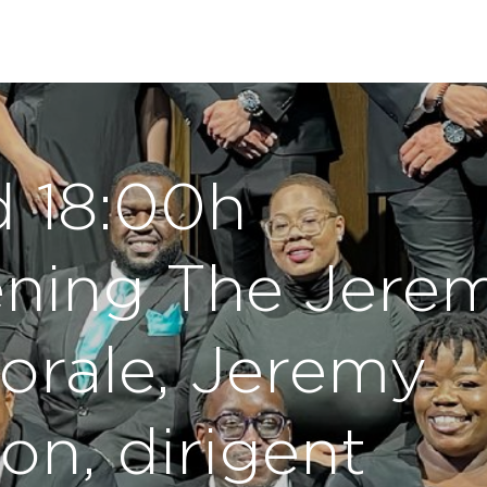
d 18:00h
ning The Jere
orale, Jeremy
on, dirigent