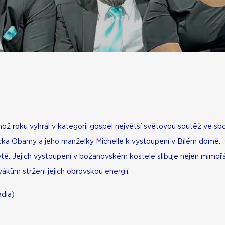
ož roku vyhrál v kategorii gospel největší světovou soutěž ve 
racka Obamy a jeho manželky Michelle k vystoupení v Bílém domě.
tě. Jejich vystoupení v božanovském kostele slibuje nejen mimořád
ákům strženi jejich obrovskou energií.
adla)