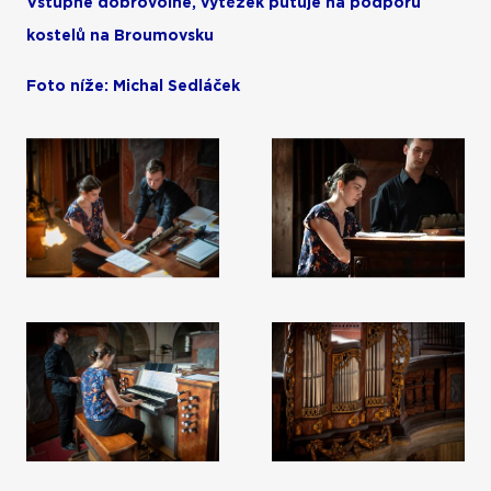
Vstupné dobrovolné, výtěžek putuje na podporu
kostelů na Broumovsku
Foto níže:
Michal Sedláček