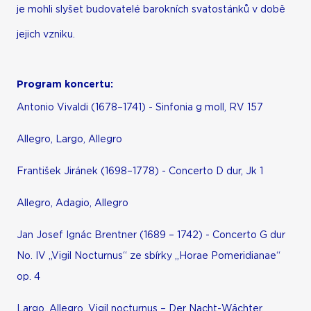
je mohli slyšet budovatelé barokních svatostánků v době
jejich vzniku.
Program koncertu:
Antonio Vivaldi (1678–1741) - Sinfonia g moll, RV 157
Allegro, Largo, Allegro
František Jiránek (1698–1778) - Concerto D dur, Jk 1
Allegro, Adagio, Allegro
Jan Josef Ignác Brentner (1689 – 1742) - Concerto G dur
No. IV „Vigil Nocturnus“ ze sbírky „Horae Pomeridianae“
op. 4
Largo, Allegro. Vigil nocturnus – Der Nacht-Wächter,