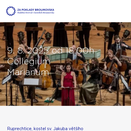
9. 8. 2025 od 18:00h
Collegium
Marianum
Ruprechtice, kostel sv. Jakuba většího