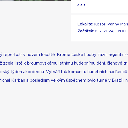
, , ,
Lokalita:
Kostel Panny Ma
Začátek:
6. 7. 2024, 18:00
ký repertoár v novém kabátě. Kromě české hudby zazní argentinské 
 již zcela jistě k broumovskému letnímu hudebnímu dění, členové t
horský týden akordeonu. Vytváří tak komunitu hudebních nadšenců
 Michal Karban a posledním velkým úspěchem bylo turné v Brazílii