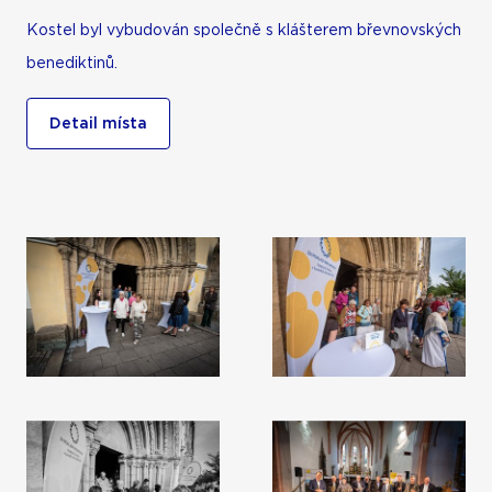
Kostel byl vybudován společně s klášterem břevnovských
benediktinů.
Detail místa