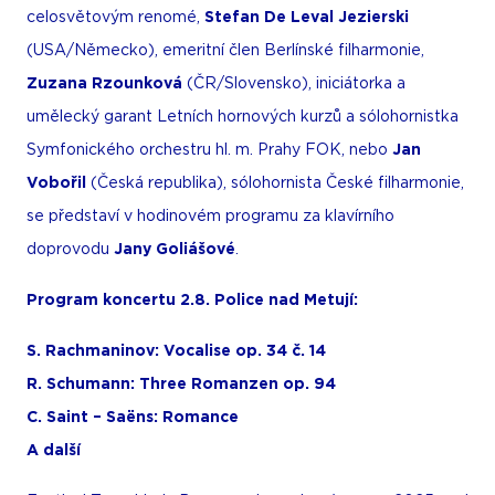
celosvětovým renomé,
Stefan De Leval Jezierski
(USA/Německo), emeritní člen Berlínské filharmonie,
Zuzana Rzounková
(ČR/Slovensko), iniciátorka a
umělecký garant Letních hornových kurzů a sólohornistka
Symfonického orchestru hl. m. Prahy FOK, nebo
Jan
Vobořil
(Česká republika), sólohornista České filharmonie,
se představí v hodinovém programu za klavírního
doprovodu
Jany Goliášové
.
Program koncertu 2.8. Police nad Metují:
S. Rachmaninov: Vocalise op. 34 č. 14
R. Schumann: Three Romanzen op. 94
C. Saint – Saëns: Romance
A další