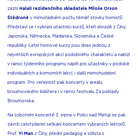
zazní
Halali rezidenčního skladatele Miloše Orson
Štědroně
v mimořádném počtu téměř stovky hornistů.
Představí se i vybraní účastníci kurzů, kteří dorazili z Číny,
Japonska, Německa, Maďarska, Slovenska a České
republiky. Letní hornové kurzy jsou dnes jednou z
největších evropských akcí podobného charakteru a nabízí
v rámci týdenního programu náplň pro účastníky v podobě
individuálních a komorních lekcí, i další mimohudební
program. Pro veřejnost pak koncerty v areálu
broumovského kláštera i v rámci festivalu Za poklady
Broumovska.
Na sobotním koncertě 3. srpna v Polici nad Metují se pak
završí celotýdenní setkání koncertem vybraných lektorů.
Prof.
Yi Man
z Číny, přední pedagog a sólista s