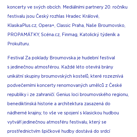
koncerty ve svých obcích. Mediálními partnery 20. ročníku
festivalu jsou Český rozhlas Hradec Králové,
KlasikaPlus.cz, Opera+, Classic Praha, Naše Broumovsko,
PROPAMÁTKY, Scéna.cz, Finmag, Katolický týdeník a
Prokulturu.
Festival Za poklady Broumovska je hudební festival
s jedinečnou atmosférou. Každé léto otevírá brány
unikátní skupiny broumov­ských kostelů, které rozeznívá
podvečerními koncerty renomovaných umělců z České
republiky i ze zahraničí. Genius loci broumovského regionu,
benediktinská his­torie a architektura zasazená do
nádherné krajiny, to vše ve spojení s klasickou hudbou
vytváří jedinečnou atmosféru festivalu, který se
prostřednictvím špičkové hudby dostává do srdcí