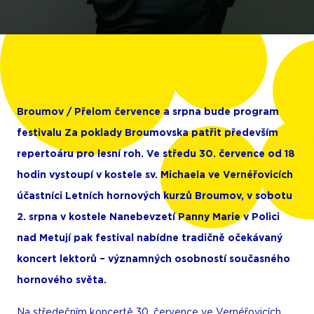
Broumov /
Přelom července a srpna bude program
festivalu Za poklady Broumovska patřit především
repertoáru pro lesní roh. Ve středu 30. července od 18
hodin vystoupí v kostele sv. Michaela ve Vernéřovicích
účastníci Letních hornových kurzů Broumov, v sobotu
2. srpna v kostele Nanebevzetí Panny Marie v Polici
nad Metují pak festival nabídne tradičně očekávaný
koncert lektorů – významných osobností současného
hornového světa.
Na středečním koncertě 30. července ve Vernéřovicích