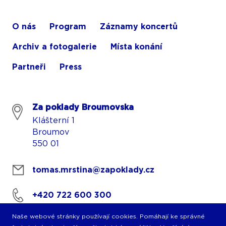
O nás
Program
Záznamy koncertů
Archiv a fotogalerie
Místa konání
Partneři
Press
Za poklady Broumovska
Klášterní 1
Broumov
550 01
tomas.mrstina@zapoklady.cz
+420 722 600 300
Naše webové stránky používají cookies. Pomáhají ke správné