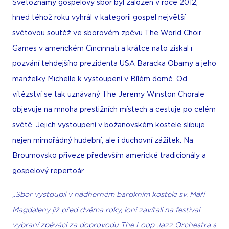
Světoznámý gospelový sbor byl založen v roce 2012,
hned téhož roku vyhrál v kategorii gospel největší
světovou soutěž ve sborovém zpěvu The World Choir
Games v americkém Cincinnati a krátce nato získal i
pozvání tehdejšího prezidenta USA Baracka Obamy a jeho
manželky Michelle k vystoupení v Bílém domě. Od
vítězství se tak uznávaný The Jeremy Winston Chorale
objevuje na mnoha prestižních místech a cestuje po celém
světě. Jejich vystoupení v božanovském kostele slibuje
nejen mimořádný hudební, ale i duchovní zážitek. Na
Broumovsko přiveze především americké tradicionály a
gospelový repertoár.
„Sbor vystoupil v nádherném barokním kostele sv. Máří
Magdaleny již před dvěma roky, loni zavítali na festival
vybraní zpěváci za doprovodu The Loop Jazz Orchestra s