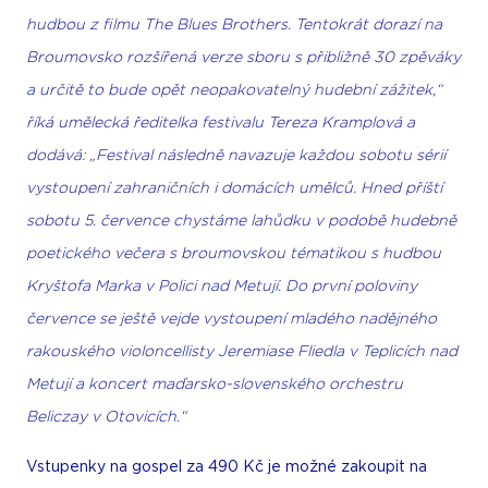
hudbou z filmu The Blues Brothers. Tentokrát dorazí na
Broumovsko rozšířená verze sboru s přibližně 30 zpěváky
a určitě to bude opět neopakovatelný hudební zážitek,“
říká umělecká ředitelka festivalu Tereza Kramplová a
dodává: „Festival následně navazuje každou sobotu sérií
vystoupení zahraničních i domácích umělců. Hned příští
sobotu 5. července chystáme lahůdku v podobě hudebně
poetického večera s broumovskou tématikou s hudbou
Kryštofa Marka v Polici nad Metují. Do první poloviny
července se ještě vejde vystoupení mladého nadějného
rakouského violoncellisty Jeremiase Fliedla v Teplicích nad
Metují a koncert maďarsko-slovenského orchestru
Beliczay v Otovicích.“
Vstupenky na gospel za 490 Kč je možné zakoupit na