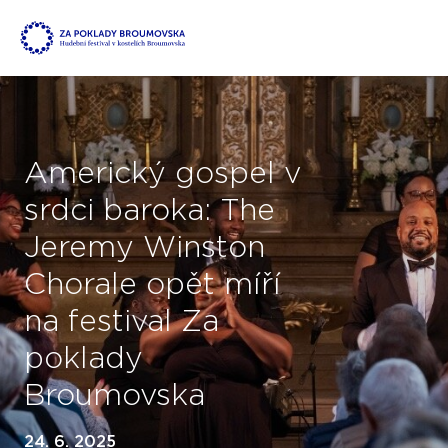
Americký gospel v
srdci baroka: The
Jeremy Winston
Chorale opět míří
na festival Za
poklady
Broumovska
24. 6. 2025