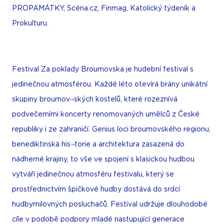
PROPAMÁTKY, Scéna.cz, Finmag, Katolický týdeník a
Prokulturu.
Festival Za poklady Broumovska je hudební festival s
jedinečnou atmosférou. Každé léto otevírá brány unikátní
skupiny broumov¬ských kostelů, které rozeznívá
podvečerními koncerty renomovaných umělců z České
republiky i ze zahraničí. Genius loci broumovského regionu,
benediktinská his¬torie a architektura zasazená do
nádherné krajiny, to vše ve spojení s klasickou hudbou
vytváří jedinečnou atmosféru festivalu, který se
prostřednictvím špičkové hudby dostává do srdcí
hudbymilovných posluchačů. Festival udržuje dlouhodobé
cíle v podobě podpory mladé nastupující generace