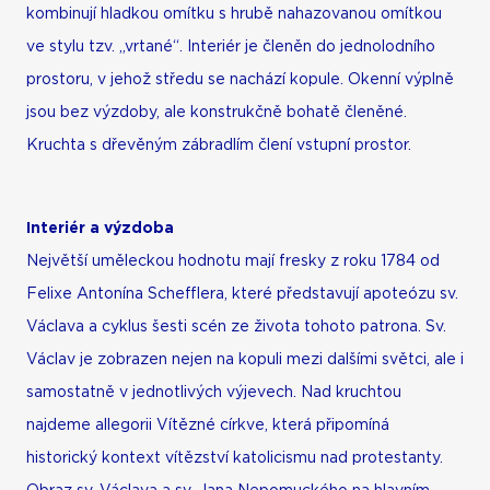
kombinují hladkou omítku s hrubě nahazovanou omítkou
ve stylu tzv. „vrtané“. Interiér je členěn do jednolodního
prostoru, v jehož středu se nachází kopule. Okenní výplně
jsou bez výzdoby, ale konstrukčně bohatě členěné.
Kruchta s dřevěným zábradlím člení vstupní prostor.
Interiér a výzdoba
Největší uměleckou hodnotu mají fresky z roku 1784 od
Felixe Antonína Schefflera, které představují apoteózu sv.
Václava a cyklus šesti scén ze života tohoto patrona. Sv.
Václav je zobrazen nejen na kopuli mezi dalšími světci, ale i
samostatně v jednotlivých výjevech. Nad kruchtou
najdeme allegorii Vítězné církve, která připomíná
historický kontext vítězství katolicismu nad protestanty.