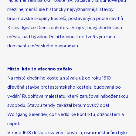
Monumentální barokní kostel sv. Václava v Broumově patří
mezi nejmenší, ale historicky nejvýznamnější stavby
broumovské skupiny kostelů, postavených podle návrhů
Kiliána Ignáce Dientzenhofera. Stojí v jihovýchodní části
města, nad bývalou Dolní bránou, kde tvoří výraznou
dominantu městského panoramatu.
Místo, kde to všechno začalo
Na místě dnešního kostela stávala už od roku 1610
dřevěná stavba protestantského kostela, budovaná po
vydání Rudolfova majestátu, který zaručoval náboženskou
svobodu. Stavbu tehdy zakázal broumovský opat
Wolfgang Selender, což vedlo ke konfliktu, stížnostem a
napětí.
V roce 1618 došlo k uzavření kostela, osmi měšťanům bylo