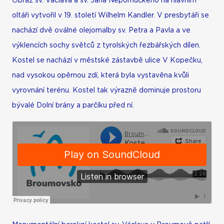
Obraz sv. Václava a sv. Jana Nepomuckého na hlavním
oltáři vytvořil v 19. století Wilhelm Kandler. V presbytáři se
nachází dvě oválné olejomalby sv. Petra a Pavla a ve
výklencích sochy světců z tyrolských řezbářských dílen.
Kostel se nachází v městské zástavbě ulice V Kopečku,
nad vysokou opěrnou zdí, která byla vystavěna kvůli
vyrovnání terénu. Kostel tak výrazně dominuje prostoru
bývalé Dolní brány a parčíku před ní.