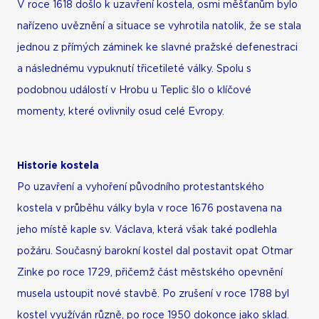
V roce 1618 došlo k uzavření kostela, osmi měšťanům bylo
nařízeno uvěznění a situace se vyhrotila natolik, že se stala
jednou z přímých záminek ke slavné pražské defenestraci
a následnému vypuknutí třicetileté války. Spolu s
podobnou událostí v Hrobu u Teplic šlo o klíčové
momenty, které ovlivnily osud celé Evropy.
Historie kostela
Po uzavření a vyhoření původního protestantského
kostela v průběhu války byla v roce 1676 postavena na
jeho místě kaple sv. Václava, která však také podlehla
požáru. Současný barokní kostel dal postavit opat Otmar
Zinke po roce 1729, přičemž část městského opevnění
musela ustoupit nové stavbě. Po zrušení v roce 1788 byl
kostel využíván různě, po roce 1950 dokonce jako sklad.