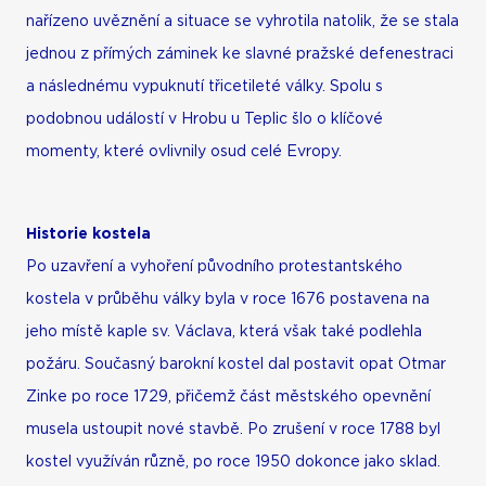
nařízeno uvěznění a situace se vyhrotila natolik, že se stala
jednou z přímých záminek ke slavné pražské defenestraci
a následnému vypuknutí třicetileté války. Spolu s
podobnou událostí v Hrobu u Teplic šlo o klíčové
momenty, které ovlivnily osud celé Evropy.
Historie kostela
Po uzavření a vyhoření původního protestantského
kostela v průběhu války byla v roce 1676 postavena na
jeho místě kaple sv. Václava, která však také podlehla
požáru. Současný barokní kostel dal postavit opat Otmar
Zinke po roce 1729, přičemž část městského opevnění
musela ustoupit nové stavbě. Po zrušení v roce 1788 byl
kostel využíván různě, po roce 1950 dokonce jako sklad.