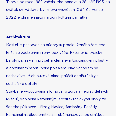
Teprve po roce 1989 začala jeho obnova a 28. září 1995, na
svátek sv. Václava, byl znovu vysvěcen. Od 1. července
2022 je chráněn jako národní kulturní památka.
Architektura
Kostel je postaven na půdorysu prodlouženého řeckého
kříže se zaoblenými rohy, bez věže. Exteriér je typicky
barokní, s hlavním průčelím členěným toskánskými pilastry
a dominantním vstupním portálem. Nad vchodem se
nachází velké obloukové okno, průčelí doplňují niky a
sochařské detaily.
Stavba je vybudována z lomového zdiva a nepravidelných
kvádrů, doplněna kamennými architektonickými prvky ze
šedého pískovce – římsy, hlavice, šambrány. Fasády
kombinují hladkou omítku s hrubě nahazovanou omítkou