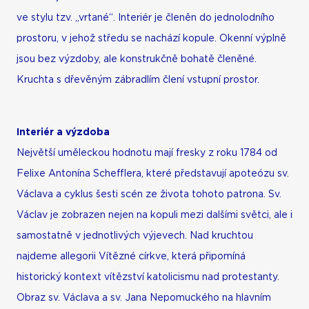
ve stylu tzv. „vrtané“. Interiér je členěn do jednolodního
prostoru, v jehož středu se nachází kopule. Okenní výplně
jsou bez výzdoby, ale konstrukčně bohatě členěné.
Kruchta s dřevěným zábradlím člení vstupní prostor.
Interiér a výzdoba
Největší uměleckou hodnotu mají fresky z roku 1784 od
Felixe Antonína Schefflera, které představují apoteózu sv.
Václava a cyklus šesti scén ze života tohoto patrona. Sv.
Václav je zobrazen nejen na kopuli mezi dalšími světci, ale i
samostatně v jednotlivých výjevech. Nad kruchtou
najdeme allegorii Vítězné církve, která připomíná
historický kontext vítězství katolicismu nad protestanty.
Obraz sv. Václava a sv. Jana Nepomuckého na hlavním