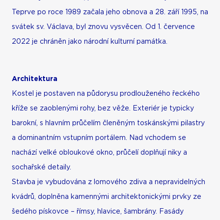
Teprve po roce 1989 začala jeho obnova a 28. září 1995, na
svátek sv. Václava, byl znovu vysvěcen. Od 1. července
2022 je chráněn jako národní kulturní památka.
Architektura
Kostel je postaven na půdorysu prodlouženého řeckého
kříže se zaoblenými rohy, bez věže. Exteriér je typicky
barokní, s hlavním průčelím členěným toskánskými pilastry
a dominantním vstupním portálem. Nad vchodem se
nachází velké obloukové okno, průčelí doplňují niky a
sochařské detaily.
Stavba je vybudována z lomového zdiva a nepravidelných
kvádrů, doplněna kamennými architektonickými prvky ze
šedého pískovce – římsy, hlavice, šambrány. Fasády