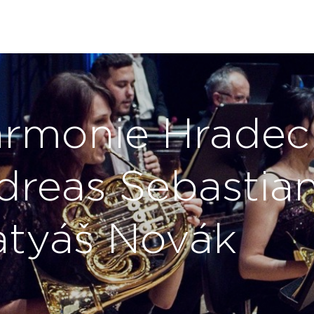
harmonie Hradec
dreas Sebastia
atyáš Novák