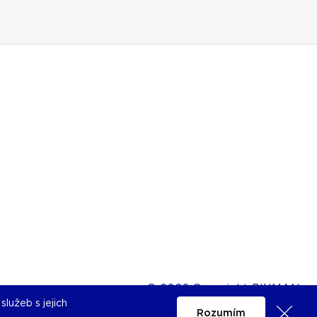
© 2026 Copyright PIXMAN
lužeb s jejich
Rozumím