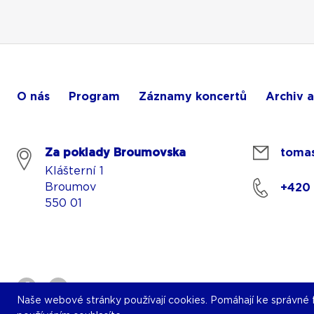
O nás
Program
Záznamy koncertů
Archiv a
Za poklady Broumovska
tomas
Klášterní 1
Broumov
+420
550 01
Naše webové stránky používají cookies. Pomáhají ke správné fu