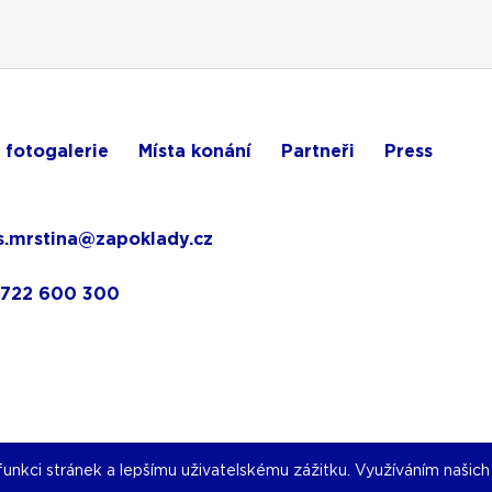
 fotogalerie
Místa konání
Partneři
Press
.mrstina@zapoklady.cz
 722 600 300
nkci stránek a lepšímu uživatelskému zážitku. Využíváním našich s