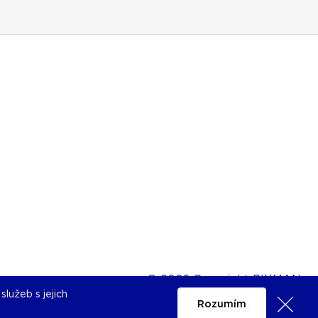
© 2026 Copyright PIXMAN
lužeb s jejich
Rozumím