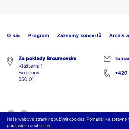
O nás
Program
Záznamy koncertů
Archiv a
Za poklady Broumovska
tomas
Klášterní 1
Broumov
+420
550 01
Naše webové stránky používají cookies. Pomáhají ke správné fu
používáním souhlasíte.