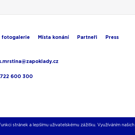
 fotogalerie
Místa konání
Partneři
Press
.mrstina@zapoklady.cz
 722 600 300
nkci stránek a lepšímu uživatelskému zážitku. Využíváním našich s