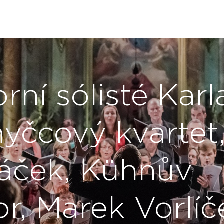
rní sólisté Karl
yčcový kvartet
áček, Kühnův
r, Marek Vorlíč