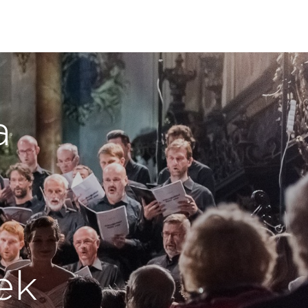
a
,
ek