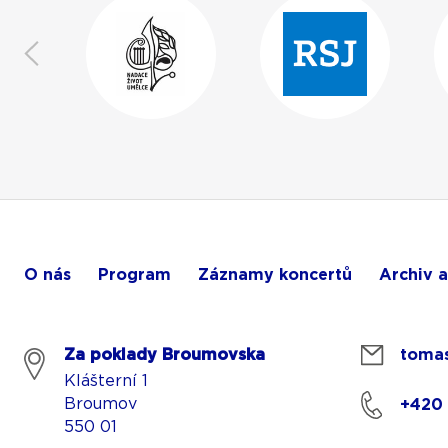
O nás
Program
Záznamy koncertů
Archiv a
Za poklady Broumovska
tomas
Klášterní 1
Broumov
+420
550 01