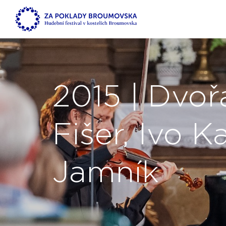
2015 | Dvoř
Fišer, Ivo 
Jamník