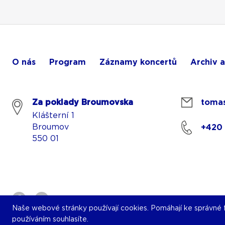
O nás
Program
Záznamy koncertů
Archiv a
Za poklady Broumovska
tomas
Klášterní 1
Broumov
+420
550 01
Naše webové stránky používají cookies. Pomáhají ke správné fu
používáním souhlasíte.