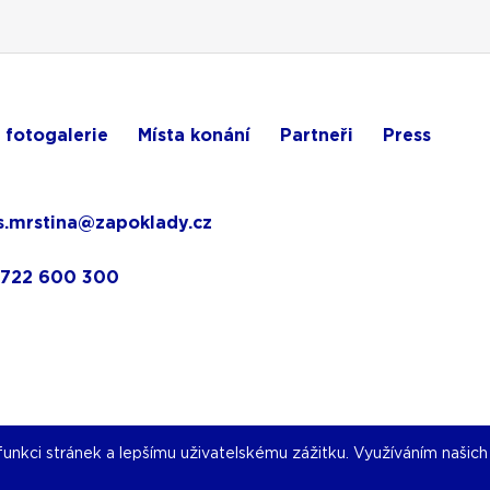
 fotogalerie
Místa konání
Partneři
Press
.mrstina@zapoklady.cz
 722 600 300
nkci stránek a lepšímu uživatelskému zážitku. Využíváním našich s