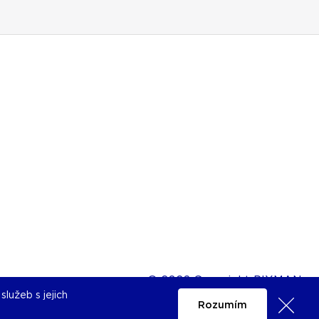
© 2026 Copyright PIXMAN
lužeb s jejich
Rozumím