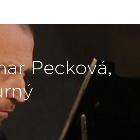
mar Pecková,
urný