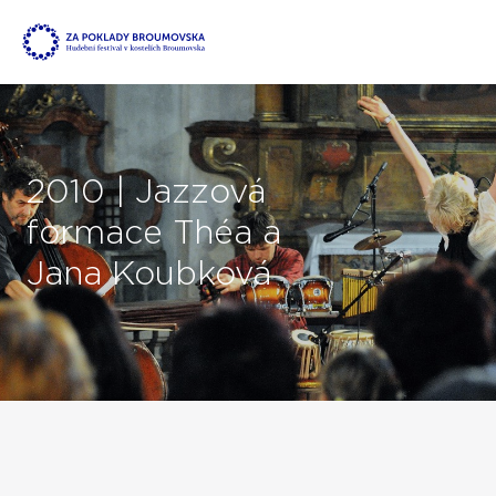
2010 | Jazzová
formace Théa a
Jana Koubková