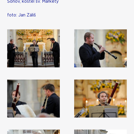
Šonov, kostel sv. Markéty
foto: Jan Záliš