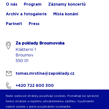
O nás
Program
Záznamy koncertů
Archiv a fotogalerie
Místa konání
Partneři
Press
Za poklady Broumovska
Klášterní 1
Broumov
550 01
tomas.mrstina@zapoklady.cz
+420 722 600 300
Naše webové stránky používají cookies. Pomáhají ke správné
funkci stránek a lepšímu uživatelskému zážitku. Využíváním
našich služeb s jejich používáním souhlasíte.