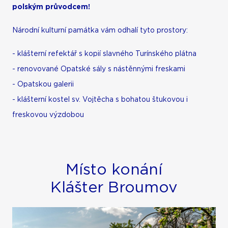
polským průvodcem!
Národní kulturní památka vám odhalí tyto prostory:
- klášterní refektář s kopií slavného Turínského plátna
- renovované Opatské sály s nástěnnými freskami
- Opatskou galerii
- klášterní kostel sv. Vojtěcha s bohatou štukovou i
freskovou výzdobou
Místo konání
Klášter Broumov