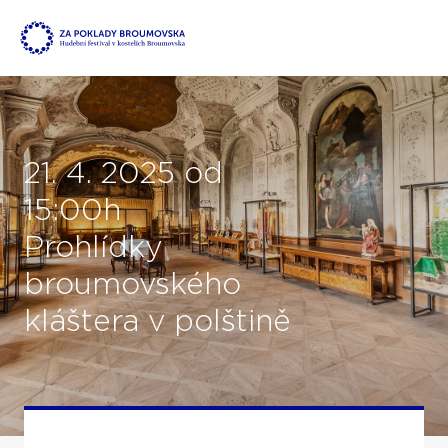
21. 4. 2025 od
15:00h
Prohlídky
broumovského
kláštera v polštině
, , ,