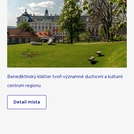
Benediktinský klášter tvoří významné duchovní a kulturní
centrum regionu.
Detail místa