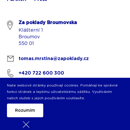
Za poklady Broumovska
Klášterní 1
Broumov
550 01
tomas.mrstina@zapoklady.cz
+420 722 600 300
Naše webové stránky používají cookies. Pomáhají ke správné
funkci stránek a lepšímu uživatelskému zážitku. Využíváním
našich služeb s jejich používáním souhlasíte.
Rozumím
© 2026 Copyright PIXMAN