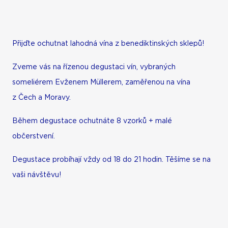
Přijďte ochutnat lahodná vína z benediktinských sklepů!
Zveme vás na řízenou degustaci vín, vybraných
someliérem Evženem Müllerem, zaměřenou na vína
z Čech a Moravy.
Během degustace ochutnáte 8 vzorků + malé
občerstvení.
Degustace probíhají vždy od 18 do 21 hodin.
T
ě
šíme se na
vaši návšt
ě
vu!