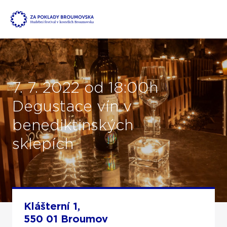
7. 7. 2022 od 18:00h
Degustace vín v
benediktinských
sklepích
Klášterní 1,
550 01 Broumov